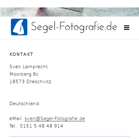
Weiter
Fotografie und Film aus einer Hand
zum
Seg
Inhalt
Fot
KONTAKT
Sven Lamprecht
Moorberg 8c
18573 Dreschvitz
Deutschland
eMail:
sven@Segel-Fotografie.de
Tel.: 0151 5 48 48 914