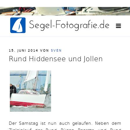
Weiter
Fotografie und Film aus einer Hand
zum
Seg
Inhalt
Fot
VERÖFFENTLICHT
15. JUNI 2014
VON
SVEN
AM
Rund Hiddensee und Jollen
Der Samstag ist nun auch gelaufen. Neben dem
Zieleinlauf der Rund Rügen Regatta und Rund