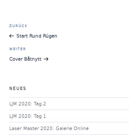
Beitragsnavigation
Vorheriger
ZURÜCK
Beitrag
Start Rund Rügen
Nächster
WEITER
Beitrag
Cover Båtnytt
NEUES
LJM 2020: Tag 2
LJM 2020: Tag 1
Laser Master 2020: Galerie Online