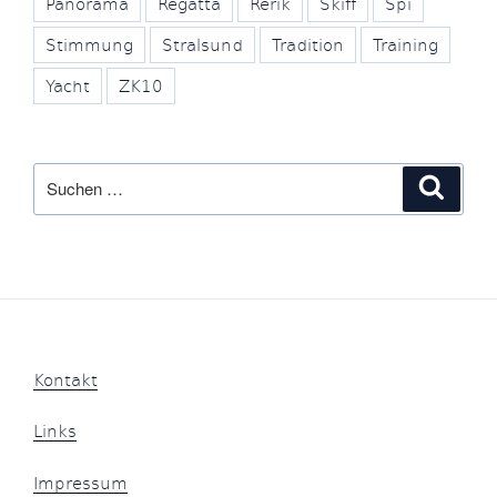
Panorama
Regatta
Rerik
Skiff
Spi
Stimmung
Stralsund
Tradition
Training
Yacht
ZK10
Suche
Suche
nach:
Kontakt
Links
Impressum