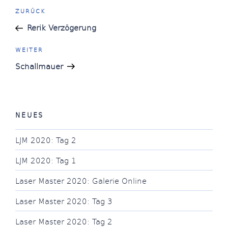
Beitragsnavigation
Vorheriger
ZURÜCK
Beitrag
Rerik Verzögerung
Nächster
WEITER
Beitrag
Schallmauer
NEUES
LJM 2020: Tag 2
LJM 2020: Tag 1
Laser Master 2020: Galerie Online
Laser Master 2020: Tag 3
Laser Master 2020: Tag 2