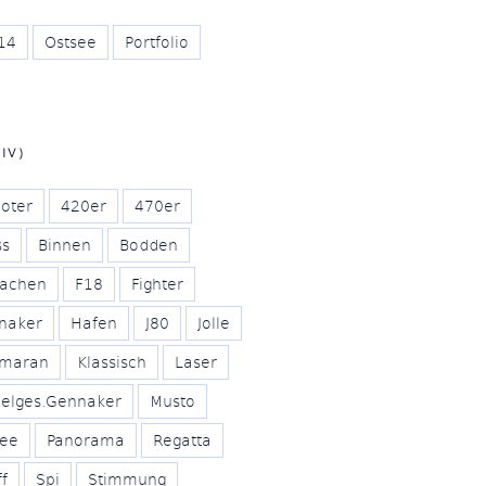
14
Ostsee
Portfolio
IV)
oter
420er
470er
ss
Binnen
Bodden
achen
F18
Fighter
naker
Hafen
J80
Jolle
amaran
Klassisch
Laser
elges.Gennaker
Musto
see
Panorama
Regatta
ff
Spi
Stimmung