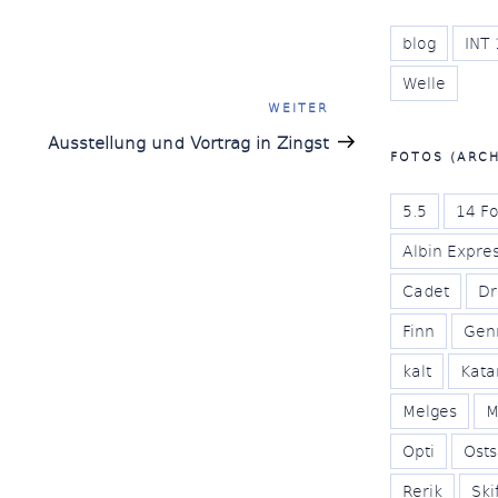
blog
INT 
Welle
n
Nächster
WEITER
Beitrag
Ausstellung und Vortrag in Zingst
FOTOS (ARCH
5.5
14 Fo
Albin Expre
Cadet
Dr
Finn
Gen
kalt
Kat
Melges
M
Opti
Ost
Rerik
Ski