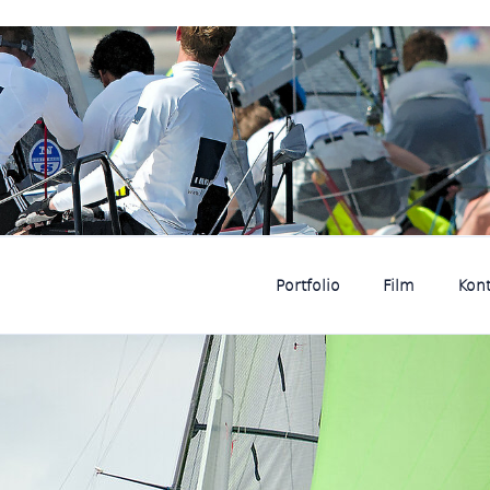
d Film aus einer Hand
gel-Fotografie.de
Portfolio
Film
Kont