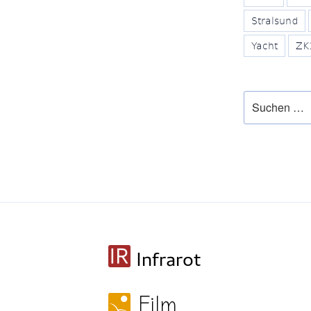
Stralsund
Yacht
ZK
Suche
nach: