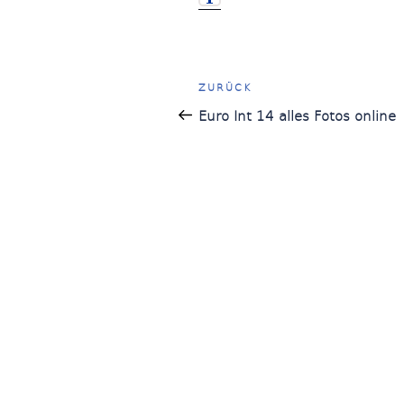
Beitragsnavigatio
Vorheriger
ZURÜCK
Beitrag
Euro Int 14 alles Fotos online